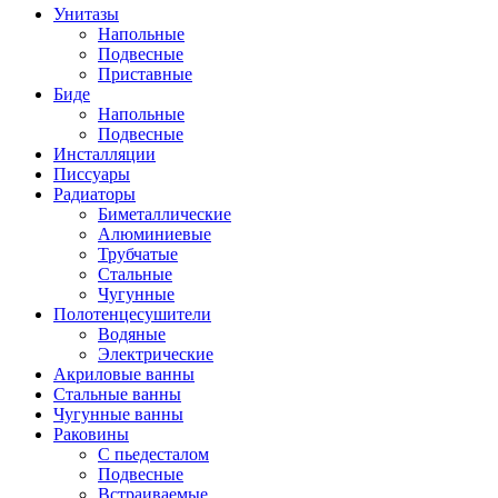
Унитазы
Напольные
Подвесные
Приставные
Биде
Напольные
Подвесные
Инсталляции
Писсуары
Радиаторы
Биметаллические
Алюминиевые
Трубчатые
Стальные
Чугунные
Полотенцесушители
Водяные
Электрические
Акриловые ванны
Стальные ванны
Чугунные ванны
Раковины
С пьедесталом
Подвесные
Встраиваемые