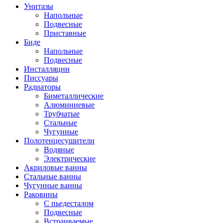
Унитазы
Напольные
Подвесные
Приставные
Биде
Напольные
Подвесные
Инсталляции
Писсуары
Радиаторы
Биметаллические
Алюминиевые
Трубчатые
Стальные
Чугунные
Полотенцесушители
Водяные
Электрические
Акриловые ванны
Стальные ванны
Чугунные ванны
Раковины
С пьедесталом
Подвесные
Встраиваемые