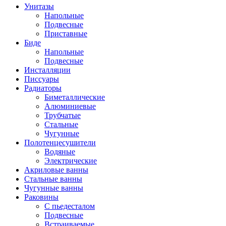
Унитазы
Напольные
Подвесные
Приставные
Биде
Напольные
Подвесные
Инсталляции
Писсуары
Радиаторы
Биметаллические
Алюминиевые
Трубчатые
Стальные
Чугунные
Полотенцесушители
Водяные
Электрические
Акриловые ванны
Стальные ванны
Чугунные ванны
Раковины
С пьедесталом
Подвесные
Встраиваемые