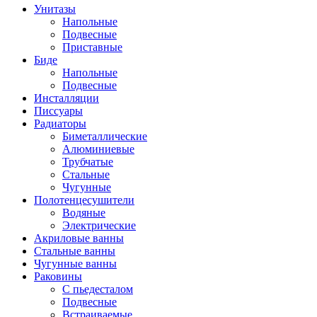
Унитазы
Напольные
Подвесные
Приставные
Биде
Напольные
Подвесные
Инсталляции
Писсуары
Радиаторы
Биметаллические
Алюминиевые
Трубчатые
Стальные
Чугунные
Полотенцесушители
Водяные
Электрические
Акриловые ванны
Стальные ванны
Чугунные ванны
Раковины
С пьедесталом
Подвесные
Встраиваемые