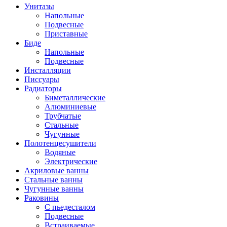
Унитазы
Напольные
Подвесные
Приставные
Биде
Напольные
Подвесные
Инсталляции
Писсуары
Радиаторы
Биметаллические
Алюминиевые
Трубчатые
Стальные
Чугунные
Полотенцесушители
Водяные
Электрические
Акриловые ванны
Стальные ванны
Чугунные ванны
Раковины
С пьедесталом
Подвесные
Встраиваемые