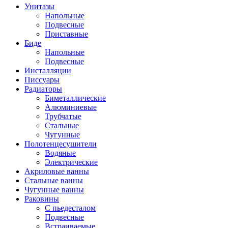
Унитазы
Напольные
Подвесные
Приставные
Биде
Напольные
Подвесные
Инсталляции
Писсуары
Радиаторы
Биметаллические
Алюминиевые
Трубчатые
Стальные
Чугунные
Полотенцесушители
Водяные
Электрические
Акриловые ванны
Стальные ванны
Чугунные ванны
Раковины
С пьедесталом
Подвесные
Встраиваемые