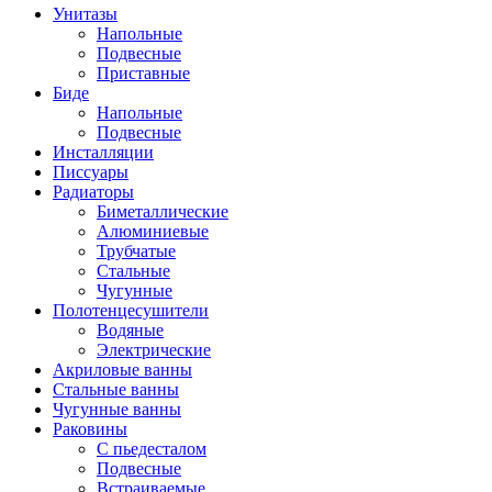
Унитазы
Напольные
Подвесные
Приставные
Биде
Напольные
Подвесные
Инсталляции
Писсуары
Радиаторы
Биметаллические
Алюминиевые
Трубчатые
Стальные
Чугунные
Полотенцесушители
Водяные
Электрические
Акриловые ванны
Стальные ванны
Чугунные ванны
Раковины
С пьедесталом
Подвесные
Встраиваемые