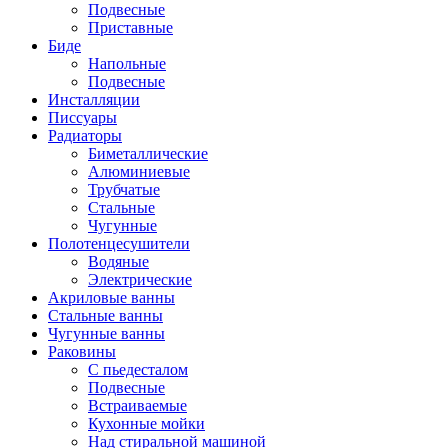
Подвесные
Приставные
Биде
Напольные
Подвесные
Инсталляции
Писсуары
Радиаторы
Биметаллические
Алюминиевые
Трубчатые
Стальные
Чугунные
Полотенцесушители
Водяные
Электрические
Акриловые ванны
Стальные ванны
Чугунные ванны
Раковины
С пьедесталом
Подвесные
Встраиваемые
Кухонные мойки
Над стиральной машиной