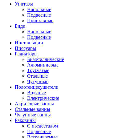
Унитазы
Напольные
Подвесные
Приставные
Биде
Напольные
Подвесные
Инсталляции
Писсуары
Радиаторы
Биметаллические
Алюминиевые
Трубчатые
Стальные
Чугунные
Полотенцесушители
Водяные
Электрические
Акриловые ванны
Стальные ванны
Чугунные ванны
Раковины
С пьедесталом
Подвесные
Встраиваемые