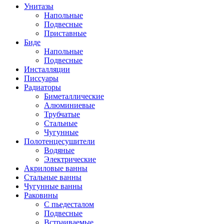
Унитазы
Напольные
Подвесные
Приставные
Биде
Напольные
Подвесные
Инсталляции
Писсуары
Радиаторы
Биметаллические
Алюминиевые
Трубчатые
Стальные
Чугунные
Полотенцесушители
Водяные
Электрические
Акриловые ванны
Стальные ванны
Чугунные ванны
Раковины
С пьедесталом
Подвесные
Встраиваемые